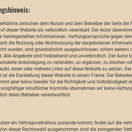
ngshinweis:
Verhältnis zwischen dem Nutzer und dem Betreiber der Seite di
dieser Website als verbindlich vereinbart. Der Autor übernimmt 
 der bereitgestellten Informationen. Haftungsansprüche gegen de
e durch die Nutzung oder Nichtnutzung der dargebotenen Informat
cht wurden, sind grundsätzlich ausgeschlossen, sofern seitens d
. Alle Angebote sind freibleibend und unverbindlich. Der Autor be
nderte Ankündigung zu verändern, zu ergänzen, zu löschen oder
laubt, einen oder mehrere Links auf diese Website zu setzen. Der 
t ist die Darstellung dieser Website in einem Frame. Der Betreibe
mt aber keine Gewähr für die Richtigkeit und Vollständigkeit d
 sorgfältiger inhaltlicher Kontrolle übernehmen wir keine Haftung
lich deren Betreiber verantwortlich.
zer ein Vertragsverhältnis zustande kommt, findet auf die ver
on dieser Rechtswahl ausgenommen sind die zwingenden Verbr